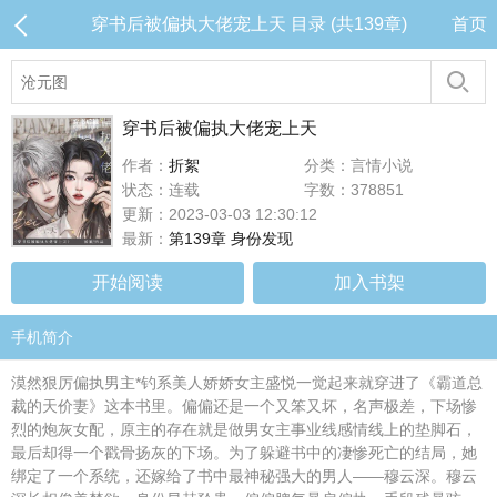
穿书后被偏执大佬宠上天 目录 (共139章)
首页
穿书后被偏执大佬宠上天
作者：
折絮
分类：言情小说
状态：连载
字数：378851
更新：2023-03-03 12:30:12
最新：
第139章 身份发现
开始阅读
加入书架
手机简介
漠然狠厉偏执男主*钓系美人娇娇女主盛悦一觉起来就穿进了《霸道总
裁的天价妻》这本书里。偏偏还是一个又笨又坏，名声极差，下场惨
烈的炮灰女配，原主的存在就是做男女主事业线感情线上的垫脚石，
最后却得一个戳骨扬灰的下场。为了躲避书中的凄惨死亡的结局，她
绑定了一个系统，还嫁给了书中最神秘强大的男人——穆云深。穆云