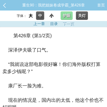
重生90：我把姐妹卷成学霸_第426章
首页
大
中
小
护眼
关灯
字体：
上一章
目录
下一页
第426章 (第1/2页)
深泽伊夫吸了口气。
“我就说这部电影很好嘛！你们海外版权打算
卖多少钱呢？”
康厂长一脸为难。
现在的情况是，国内出的太低，他这个价也不