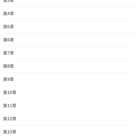
第3章
第4章
第5章
第6章
第7章
第8章
第9章
第10章
第11章
第12章
第13章