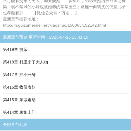
不可能有交集的男人，却要娶她……多年后，弟弟被她培养成国之栋
梁；弱不禁风的小妹也被她养的亭亭玉立；就连一向调皮的便宜儿子
也孝顺有加…… 【微信公众号：万顷 。】
最新章节推荐地址：
http://m.guizumeimei.net/xiaoshuo/150863/152142.html
最新章节预览 更新时间：2023-04-16 15:41:19
第419章 提亲
第418章 村里来了大人物
第417章 抽不开身
第416章 收留表姐
第415章 亲戚走动
第414章 表姐上门
全部章节列表