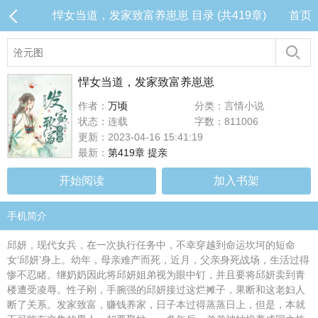
悍女当道，发家致富养崽崽 目录 (共419章)
首页
悍女当道，发家致富养崽崽
作者：
万顷
分类：言情小说
状态：连载
字数：811006
更新：2023-04-16 15:41:19
最新：
第419章 提亲
开始阅读
加入书架
手机简介
邱妍，现代女兵，在一次执行任务中，不幸穿越到命运坎坷的短命
女‘邱妍’身上。幼年，母亲难产而死，近月，父亲身死战场，生活过得
惨不忍睹。继奶奶因此将邱妍姐弟视为眼中钉，并且要将邱妍卖到青
楼遭受凌辱。性子刚，手腕强的邱妍接过这烂摊子，果断和这老妇人
断了关系。发家致富，赚钱养家，日子本过得蒸蒸日上，但是，本就