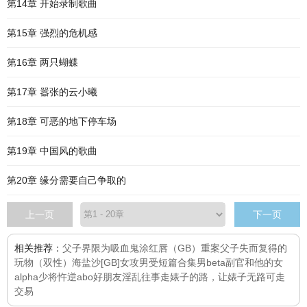
第14章 开始录制歌曲
第15章 强烈的危机感
第16章 两只蝴蝶
第17章 嚣张的云小曦
第18章 可恶的地下停车场
第19章 中国风的歌曲
第20章 缘分需要自己争取的
上一页
下一页
相关推荐：
父子界限
为吸血鬼涂红唇（GB）
重案父子
失而复得的
玩物（双性）
海盐沙
[GB]女攻男受短篇合集
男beta副官和他的女
alpha少将
忤逆abo
好朋友
淫乱往事
走婊子的路，让婊子无路可走
交易